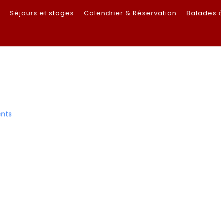
s
Séjours et stages
Calendrier & Réservation
Balades 
nts