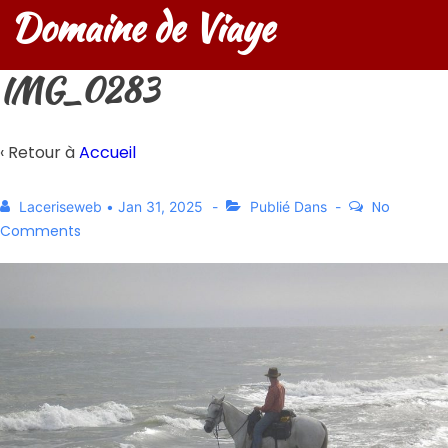
Domaine de Viaye
IMG_0283
‹ Retour à
Accueil
No
Laceriseweb
•
Jan 31, 2025
Publié Dans
Comments