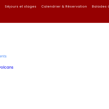
s
Séjours et stages
Calendrier & Réservation
Balades 
nts