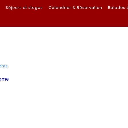
s
Séjours et stages
Calendrier & Réservation
Balades 
nts