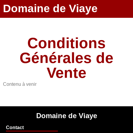
Domaine de Viaye
Conditions
Générales de
Vente
Contenu à venir
Domaine de Viaye
Contact