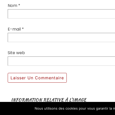
Nom
*
E-mail
*
Site web
INFORMATION RELATIVE À L'IMAGE
Nous utilisons des cookies pour vous garantir la m
Taille réelle:
2560×1533
px
Ouverture : f/3.2